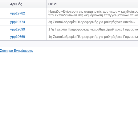
Αριθμός
Θέμα
Ημερίδα «Ενίσχυση της συμμετοχής των νέων – και ιδιαίτερ
ypp19782
των εκπαιδευτικών στη διαμόρφωση επαγγελματικών επιλ
ypp19774
3η Σκυταλοδρομία Πληροφορικής για μαθητές/ριες Λυκείων
ypp19699
17η Ημερίδα Πληροφορικής για μαθητές/μαθήτριες Γυμνασί
ypp19669
1η Σκυταλοδρομία Πληροφορικής για μαθητές/ριες Γυμνασί
Σύστημα Ενημέρωσης
0
0