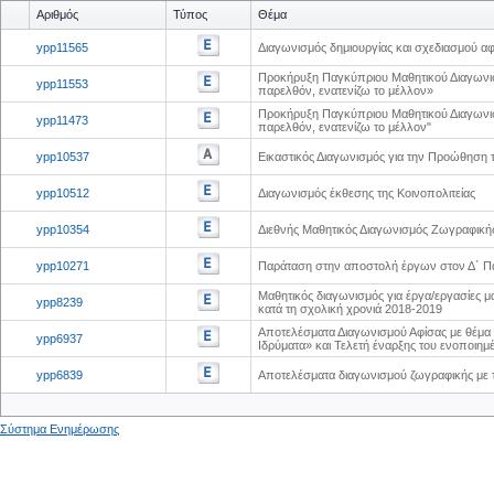
Αριθμός
Τύπος
Θέμα
ypp11565
Διαγωνισμός δημιουργίας και σχεδιασμού αφ
Προκήρυξη Παγκύπριου Μαθητικού Διαγωνισ
ypp11553
παρελθόν, ενατενίζω το μέλλον»
Προκήρυξη Παγκύπριου Μαθητικού Διαγωνισμ
ypp11473
παρελθόν, ενατενίζω το μέλλον"
ypp10537
Εικαστικός Διαγωνισμός για την Προώθηση 
ypp10512
Διαγωνισμός έκθεσης της Κοινοπολιτείας
ypp10354
Διεθνής Μαθητικός Διαγωνισμός Ζωγραφικής
ypp10271
Παράταση στην αποστολή έργων στον Δ΄ Παν
Μαθητικός διαγωνισμός για έργα/εργασίες 
ypp8239
κατά τη σχολική χρονιά 2018-2019
Αποτελέσματα Διαγωνισμού Αφίσας με θέμα
ypp6937
Ιδρύματα» και Τελετή έναρξης του ενοποιημ
ypp6839
Αποτελέσματα διαγωνισμού ζωγραφικής με τ
Σύστημα Ενημέρωσης
0
0