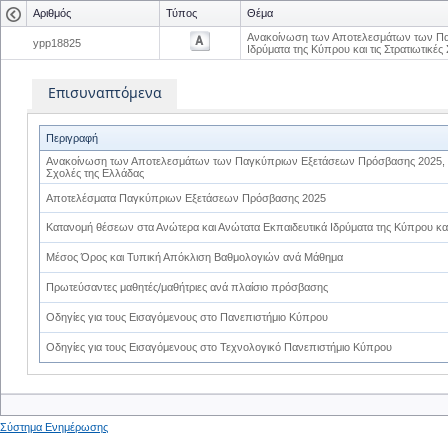
Αριθμός
Τύπος
Θέμα
Ανακοίνωση των Αποτελεσμάτων των Παγ
ypp18825
Ιδρύματα της Κύπρου και τις Στρατιωτικέ
Επισυναπτόμενα
Περιγραφή
Ανακοίνωση των Αποτελεσμάτων των Παγκύπριων Εξετάσεων Πρόσβασης 2025, για τ
Σχολές της Ελλάδας
Αποτελέσματα Παγκύπριων Εξετάσεων Πρόσβασης 2025
Κατανομή θέσεων στα Ανώτερα και Ανώτατα Εκπαιδευτικά Ιδρύματα της Κύπρου και
Μέσος Όρος και Τυπική Απόκλιση Βαθμολογιών ανά Μάθημα
Πρωτεύσαντες μαθητές/μαθήτριες ανά πλαίσιο πρόσβασης
Οδηγίες για τους Εισαγόμενους στο Πανεπιστήμιο Κύπρου
Οδηγίες για τους Εισαγόμενους στο Τεχνολογικό Πανεπιστήμιο Κύπρου
Σύστημα Ενημέρωσης
0
0