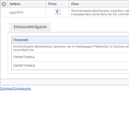
Αριθμός
Τύπος
Θέμα
Αποτελέσματα αξιολόγησης σχολείων για 
ypp19374
επιμορφωτική συνάντηση για την υλοποί
Επισυναπτόμενα
Περιγραφή
Αποτελέσματα αξιολόγησης σχολείων για το πρόγραμμα «Πρασινίζω το Σχολείο μου
υλοποίησή του
ΠΑΡΑΡΤΗΜΑ Α
ΠΑΡΑΡΤΗΜΑ Β
Σύστημα Ενημέρωσης
0
0