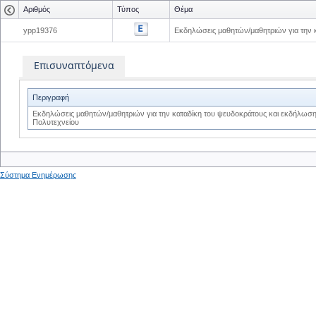
Αριθμός
Τύπος
Θέμα
ypp19376
Εκδηλώσεις μαθητών/μαθητριών για την 
Επισυναπτόμενα
Περιγραφή
Εκδηλώσεις μαθητών/μαθητριών για την καταδίκη του ψευδοκράτους και εκδήλωση
Πολυτεχνείου
Σύστημα Ενημέρωσης
0
0