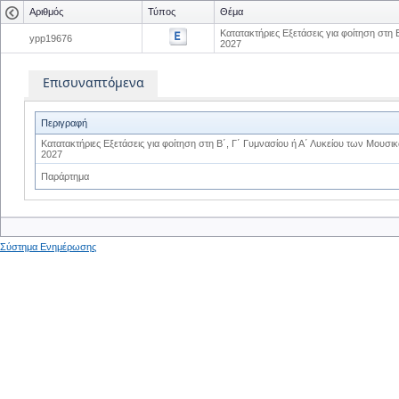
Αριθμός
Τύπος
Θέμα
Κατατακτήριες Εξετάσεις για φοίτηση στη
ypp19676
2027
Επισυναπτόμενα
Περιγραφή
Κατατακτήριες Εξετάσεις για φοίτηση στη Β΄, Γ΄ Γυμνασίου ή Α΄ Λυκείου των Μουσ
2027
Παράρτημα
Σύστημα Ενημέρωσης
0
0