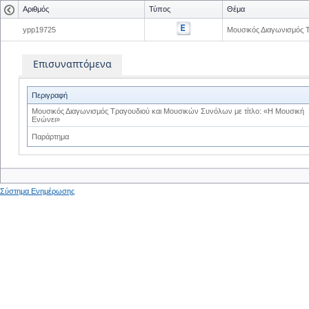
Αριθμός
Τύπος
Θέμα
ypp19725
Μουσικός Διαγωνισμός 
Επισυναπτόμενα
Περιγραφή
Μουσικός Διαγωνισμός Τραγουδιού και Μουσικών Συνόλων με τίτλο: «Η Μουσική
Ενώνει»
Παράρτημα
Σύστημα Ενημέρωσης
0
0