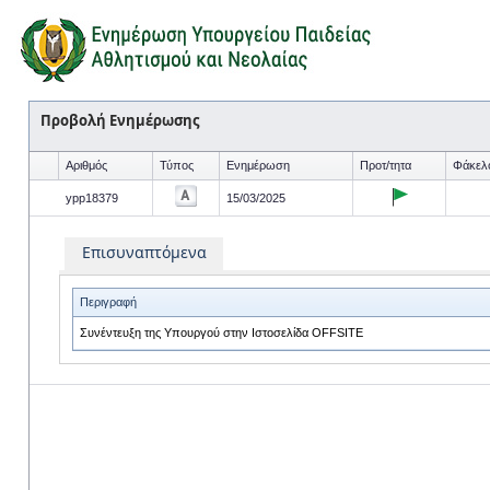
Προβολή Ενημέρωσης
Αριθμός
Τύπος
Ενημέρωση
Προτ/τητα
Φάκελ
ypp18379
15/03/2025
Επισυναπτόμενα
Περιγραφή
Συνέντευξη της Υπουργού στην Ιστοσελίδα OFFSITE