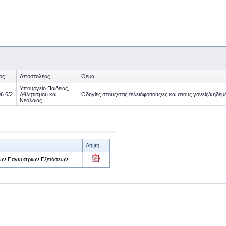
ος
Αποστολέας
Θέμα
Υπουργείο Παιδείας,
6.6/2
Αθλητισμού και
Οδηγίες στους/στις τελειόφοιτους/ες και στους γονείς/κη
Νεολαίας
Λήψη
ει των Παγκύπριων Εξετάσεων