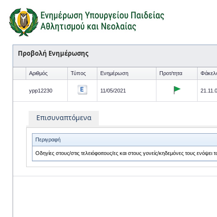
Προβολή Ενημέρωσης
Αριθμός
Τύπος
Ενημέρωση
Προτ/τητα
Φάκελ
ypp12230
11/05/2021
21.11.0
Επισυναπτόμενα
Περιγραφή
Οδηγίες στους/στις τελειόφοιτους/ες και στους γονείς/κηδεμόνες τους ενόψ