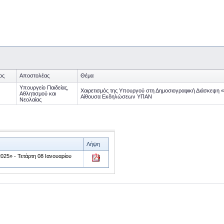
ος
Αποστολέας
Θέμα
Υπουργείο Παιδείας,
Χαιρετισμός της Υπουργού στη Δημοσιογραφική Διάσκεψη 
Αθλητισμού και
Αίθουσα Εκδηλώσεων ΥΠΑΝ
Νεολαίας
Λήψη
25» - Τετάρτη 08 Ιανουαρίου