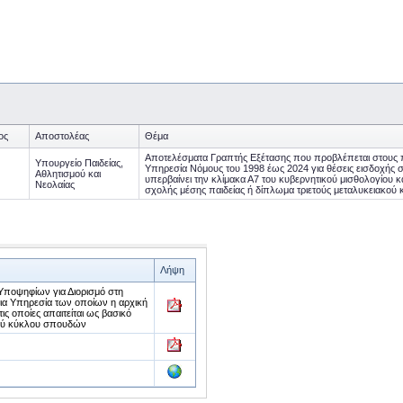
ος
Αποστολέας
Θέμα
Αποτελέσματα Γραπτής Εξέτασης που προβλέπεται στους π
Υπουργείο Παιδείας,
Υπηρεσία Νόμους του 1998 έως 2024 για θέσεις εισδοχής 
Αθλητισμού και
υπερβαίνει την κλίμακα Α7 του κυβερνητικού μισθολογίου κα
Νεολαίας
σχολής μέσης παιδείας ή δίπλωμα τριετούς μεταλυκειακο
Λήψη
Υποψηφίων για Διορισμό στη
ια Υπηρεσία των οποίων η αρχική
ις οποίες απαιτείται ως βασικό
κού κύκλου σπουδών