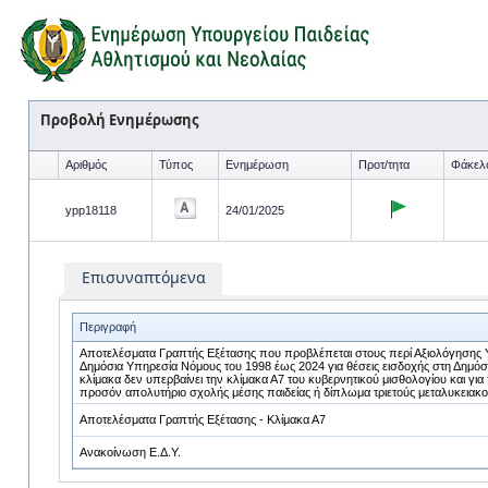
Προβολή Ενημέρωσης
Αριθμός
Τύπος
Ενημέρωση
Προτ/τητα
Φάκελ
ypp18118
24/01/2025
Επισυναπτόμενα
Περιγραφή
Αποτελέσματα Γραπτής Εξέτασης που προβλέπεται στους περί Αξιολόγησης 
Δημόσια Υπηρεσία Νόμους του 1998 έως 2024 για θέσεις εισδοχής στη Δημόσ
κλίμακα δεν υπερβαίνει την κλίμακα Α7 του κυβερνητικού μισθολογίου και για τ
προσόν απολυτήριο σχολής μέσης παιδείας ή δίπλωμα τριετούς μεταλυκεια
Αποτελέσματα Γραπτής Εξέτασης - Κλίμακα Α7
Ανακοίνωση Ε.Δ.Υ.