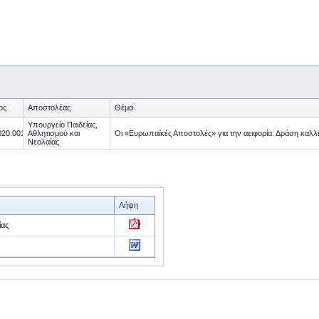
ος
Αποστολέας
Θέμα
Υπουργείο Παιδείας,
020.001
Αθλητισμού και
Οι «Ευρωπαϊκές Αποστολές» για την αειφορία: Δράση καλλι
Νεολαίας
Λήψη
ίας