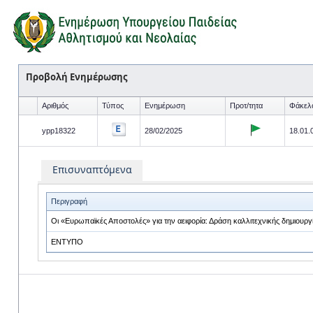
Προβολή Ενημέρωσης
Αριθμός
Τύπος
Ενημέρωση
Προτ/τητα
Φάκελ
ypp18322
28/02/2025
18.01.
Επισυναπτόμενα
Περιγραφή
Οι «Ευρωπαϊκές Αποστολές» για την αειφορία: Δράση καλλιτεχνικής δημιουργ
ΕΝΤΥΠΟ