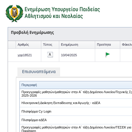
Προβολή Ενημέρωσης
Αριθμός
Τύπος
Ενημέρωση
Προτ/τητα
Φάκελ
ypp18521
10/04/2025
Επισυναπτόμενα
Περιγραφή
Προεγγραφές μαθητών/μαθητριών στην Α΄ τάξη Δημόσιου Λυκείου/Τεχνικής Σχ
2025-2026
Ηλεκτρονική Διοίκηση Εκπαίδευσης και Αγωγής - eΔΕΑ
Πλατφόρμα Cy Login
Πλατφόρμα eΔΕΑ
Προεγγραφές μαθητών/μαθητριών στην Α΄ τάξη Δημόσιου Λυκείου/ΤΕΣΕΚ για 
Παράταση