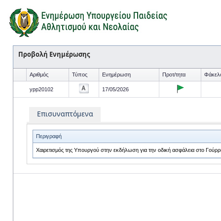
Προβολή Ενημέρωσης
Αριθμός
Τύπος
Ενημέρωση
Προτ/τητα
Φάκελ
ypp20102
17/05/2026
Επισυναπτόμενα
Περιγραφή
Χαιρετισμός της Υπουργού στην εκδήλωση για την οδική ασφάλεια στο Γούρρι