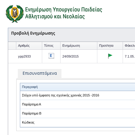
Προβολή Ενημέρωσης
Αριθμός
Τύπος
Ενημέρωση
Προτ/τητα
Φάκελ
ypp2933
24/09/2015
7.1.05.
Επισυναπτόμενα
Περιγραφή
Στόχοι υπό έμφαση της σχολικής χρονιάς 2015 -2016
Παράρτημα Α
Παράρτημα Β
Κώδικας