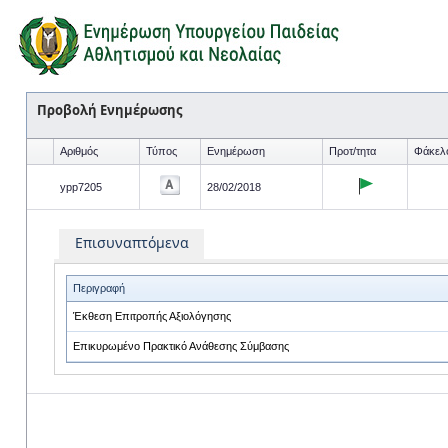
Προβολή Ενημέρωσης
Αριθμός
Τύπος
Ενημέρωση
Προτ/τητα
Φάκελ
ypp7205
28/02/2018
Επισυναπτόμενα
Περιγραφή
Έκθεση Επιτροπής Αξιολόγησης
Επικυρωμένο Πρακτικό Ανάθεσης Σύμβασης